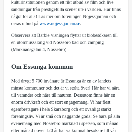
kulturinstitutionen genom ett rikt utbud av film och live-
sändningar från prestigefulla scener ute i världen. Här finns
något för alla! Läs mer om föreningen Nöjesstjärnan och
deras utbud på
www.nojesstjarnan.se
.
Observera att Barbie-visningen flyttar ut biobesökaren till
en utomhussalong vid Nossebro bad och camping
(Marknadsgatan 4, Nossebro) .
Om Essunga kommun
Med drygt 5 700 invånare är Essunga är en av landets
minsta kommuner och det är vi stolta över! Här har vi nära
till varandra och nära till naturen. Dessutom finns här en
enorm drivkraft och ett stort engagemang. Vi har flest
egenföretagare i hela Skaraborg och ett ovanligt starkt
föreningsliv. Vi är små och naggande goda: Se bara på alla
evenemang med Nossebro marknad i spetsen, som månad
efter månad i över 120 år har välkomnat besökare till vår