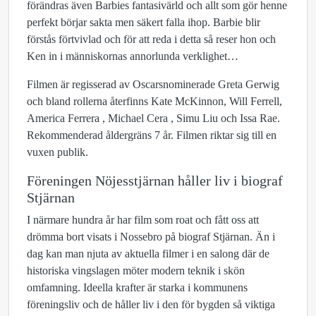
förändras även Barbies fantasivärld och allt som gör henne
perfekt börjar sakta men säkert falla ihop. Barbie blir
förstås förtvivlad och för att reda i detta så reser hon och
Ken in i människornas annorlunda verklighet…
Filmen är regisserad av Oscarsnominerade Greta Gerwig
och bland rollerna återfinns Kate McKinnon, Will Ferrell,
America Ferrera , Michael Cera , Simu Liu och Issa Rae.
Rekommenderad åldergräns 7 år. Filmen riktar sig till en
vuxen publik.
Föreningen Nöjesstjärnan håller liv i biograf
Stjärnan
I närmare hundra år har film som roat och fått oss att
drömma bort visats i Nossebro på biograf Stjärnan. Än i
dag kan man njuta av aktuella filmer i en salong där de
historiska vingslagen möter modern teknik i skön
omfamning. Ideella krafter är starka i kommunens
föreningsliv och de håller liv i den för bygden så viktiga