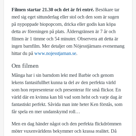
Filmen startar 21.30 och det är fri entré.
Besökare tar
med sig eget sittunderlag eller stol och den som är sugen
på nypoppade biopopcorn, dricka eller godis kan köpa
detta av föreningen på plats. Åldersgränsen är 7 år och
filmen är 1 timme och 54 minuter. Observera att detta är
ingen barnfilm. Mer detaljer om Nöjesstjärnans evenemang
hittar du på
www.nojesstjarnan.se
.
Om filmen
Många har i sin barndom lekt med Barbie och genom
lekens fantasifullhet kunna ta del av den perfekta värld
som hon representerar och presenterar för små flickor. En
värld där en kvinna kan bli vad som helst och varje dag är
fantastiskt perfekt. Såvida man inte heter Ken förstås, som
får spela en mer undanskymd roll…
Men en dag händer något och den perfekta flickdrömmen
möter vuxenvärldens bekymmer och krassa realitet. Då