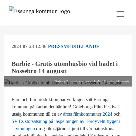
2024-07-23 12:36
PRESSMEDDELANDE
Barbie - Gratis utomhusbio vid badet i
Nossebro 14 augusti
Barbie - Gratis utomhusbio vid badet i Nossebro 14 augusti
Film och filmproduktion har verkligen satt Essunga
kommun på kartan det här året! Göteborgs Film Festival
utsåg kommunen till en av
årets filmkommuner 2024
och
SVT:s storsatsning på inspelningen av Tordyveln flyger i
skymningen
drog filmstjärnor i juni till vår natursköna
bygd och till den historiska lanthandeln i Krokstorp, vars