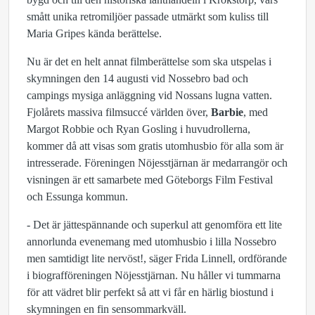
smått unika retromiljöer passade utmärkt som kuliss till
Maria Gripes kända berättelse.
Nu är det en helt annat filmberättelse som ska utspelas i
skymningen den 14 augusti vid Nossebro bad och
campings mysiga anläggning vid Nossans lugna vatten.
Fjolårets massiva filmsuccé världen över,
Barbie
, med
Margot Robbie och Ryan Gosling i huvudrollerna,
kommer då att visas som gratis utomhusbio för alla som är
intresserade. Föreningen Nöjesstjärnan är medarrangör och
visningen är ett samarbete med Göteborgs Film Festival
och Essunga kommun.
- Det är jättespännande och superkul att genomföra ett lite
annorlunda evenemang med utomhusbio i lilla Nossebro
men samtidigt lite nervöst!, säger Frida Linnell, ordförande
i biografföreningen Nöjesstjärnan. Nu håller vi tummarna
för att vädret blir perfekt så att vi får en härlig biostund i
skymningen en fin sensommarkväll.