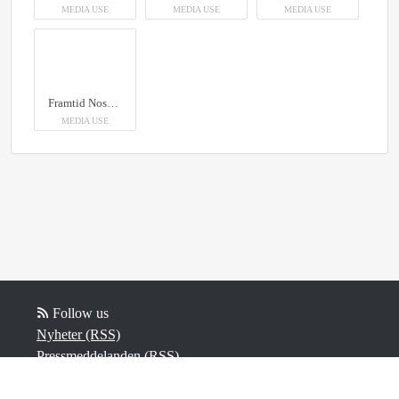
MEDIA USE
MEDIA USE
MEDIA USE
Framtid Nossebro har färdigställt den pilgrimsled som går genom Essunga kommun.
MEDIA USE
Follow us
Nyheter (RSS)
Pressmeddelanden (RSS)
Bloggposter (RSS)