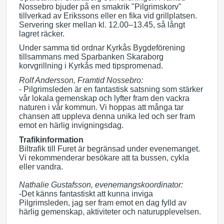
Nossebro bjuder på en smakrik "Pilgrimskorv"
tillverkad av Erikssons eller en fika vid grillplatsen.
Servering sker mellan kl. 12.00–13.45, så långt
lagret räcker.
Under samma tid ordnar Kyrkås Bygdeförening
tillsammans med Sparbanken Skaraborg
korvgrillning i Kyrkås med tipspromenad.
Rolf Andersson, Framtid Nossebro:
- Pilgrimsleden är en fantastisk satsning som stärker
vår lokala gemenskap och lyfter fram den vackra
naturen i vår kommun. Vi hoppas att många tar
chansen att uppleva denna unika led och ser fram
emot en härlig invigningsdag.
Trafikinformation
Biltrafik till Furet är begränsad under evenemanget.
Vi rekommenderar besökare att ta bussen, cykla
eller vandra.
Nathalie Gustafsson, evenemangskoordinator:
-Det känns fantastiskt att kunna inviga
Pilgrimsleden, jag ser fram emot en dag fylld av
härlig gemenskap, aktiviteter och naturupplevelsen.