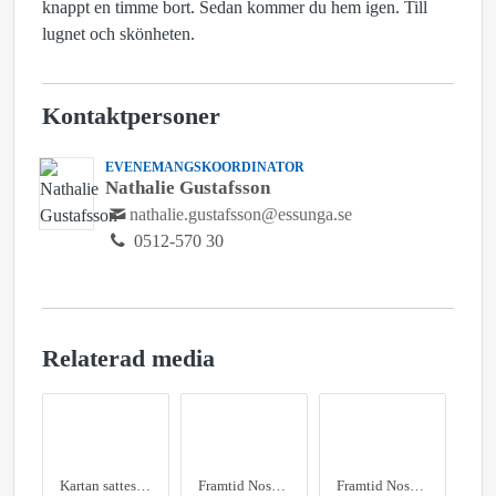
knappt en timme bort. Sedan kommer du hem igen. Till
lugnet och skönheten.
Kontaktpersoner
EVENEMANGSKOORDINATOR
Nathalie Gustafsson
nathalie.gustafsson@essunga.se
0512-570 30
Relaterad media
Kartan sattes upp i slutet av året och visar den pilgrimsled som föreningen färdigställt genom Essunga kommun.
Framtid Nossebro har färdigställt den pilgrimsled som går genom Essunga kommun. Här sätts skylten med kartan över leden upp utanför Nossekvarn i slutet av 2024.
Framtid Nossebro har färdigställt den pilgrimsled som går genom Essunga kommun.