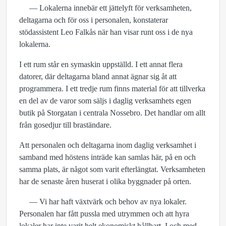
— Lokalerna innebär ett jättelyft för verksamheten,
deltagarna och för oss i personalen, konstaterar
stödassistent Leo Falkås när han visar runt oss i de nya
lokalerna.
I ett rum står en symaskin uppställd. I ett annat flera
datorer, där deltagarna bland annat ägnar sig åt att
programmera. I ett tredje rum finns material för att tillverka
en del av de varor som säljs i daglig verksamhets egen
butik på Storgatan i centrala Nossebro. Det handlar om allt
från gosedjur till braständare.
Att personalen och deltagarna inom daglig verksamhet i
samband med höstens inträde kan samlas här, på en och
samma plats, är något som varit efterlängtat. Verksamheten
har de senaste åren huserat i olika byggnader på orten.
— Vi har haft växtvärk och behov av nya lokaler.
Personalen har fått pussla med utrymmen och att hyra
lokaler har inte varit helt ekonomiskt hållbart. I och med