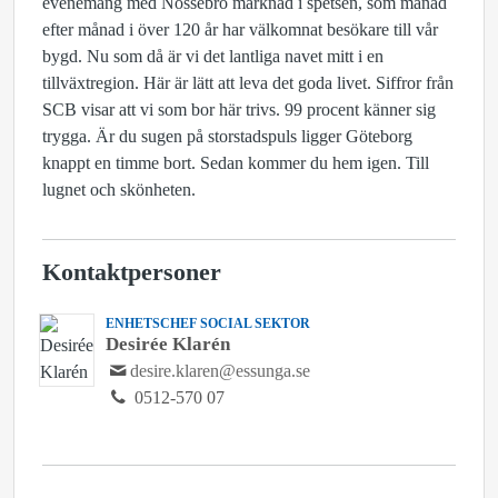
evenemang med Nossebro marknad i spetsen, som månad
efter månad i över 120 år har välkomnat besökare till vår
bygd. Nu som då är vi det lantliga navet mitt i en
tillväxtregion. Här är lätt att leva det goda livet. Siffror från
SCB visar att vi som bor här trivs. 99 procent känner sig
trygga. Är du sugen på storstadspuls ligger Göteborg
knappt en timme bort. Sedan kommer du hem igen. Till
lugnet och skönheten.
Kontaktpersoner
ENHETSCHEF SOCIAL SEKTOR
Desirée Klarén
desire.klaren@essunga.se
0512-570 07