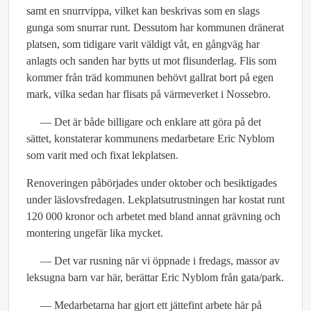
samt en snurrvippa, vilket kan beskrivas som en slags
gunga som snurrar runt. Dessutom har kommunen dränerat
platsen, som tidigare varit väldigt våt, en gångväg har
anlagts och sanden har bytts ut mot flisunderlag. Flis som
kommer från träd kommunen behövt gallrat bort på egen
mark, vilka sedan har flisats på värmeverket i Nossebro.
— Det är både billigare och enklare att göra på det
sättet, konstaterar kommunens medarbetare Eric Nyblom
som varit med och fixat lekplatsen.
Renoveringen påbörjades under oktober och besiktigades
under läslovsfredagen. Lekplatsutrustningen har kostat runt
120 000 kronor och arbetet med bland annat grävning och
montering ungefär lika mycket.
— Det var rusning när vi öppnade i fredags, massor av
leksugna barn var här, berättar Eric Nyblom från gata/park.
— Medarbetarna har gjort ett jättefint arbete här på