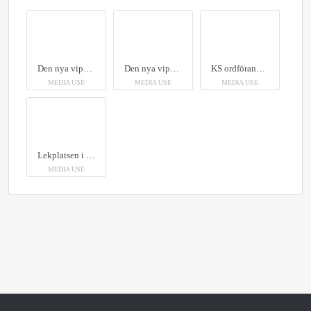
Den nya vippgungan på lekplatsen blev genast populär bland höstlovslediga barn.
Den nya vippgungan på lekplatsen blev genast populär bland höstlovslediga barn.
KS ordförande Daniel Andersson och Eric Nyblom som är medarbetare på gata/park testar den nya vippgungan på lekplatsen.
MEDIA USE
MEDIA USE
MEDIA USE
Lekplatsen i Främmestad.
MEDIA USE