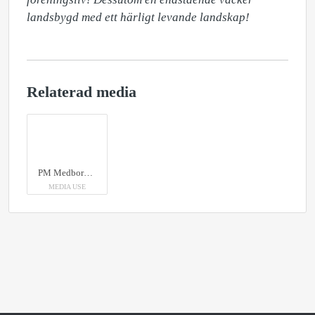
landsbygd med ett härligt levande landskap!
Relaterad media
PM Medborgardialog sammanställning gällande FÖP Nossebro tätort.
MEDIA USE