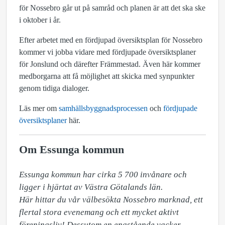
för Nossebro går ut på samråd och planen är att det ska ske
i oktober i år.
Efter arbetet med en fördjupad översiktsplan för Nossebro
kommer vi jobba vidare med fördjupade översiktsplaner
för Jonslund och därefter Främmestad. Även här kommer
medborgarna att få möjlighet att skicka med synpunkter
genom tidiga dialoger.
Läs mer om
samhällsbyggnadsprocessen
och
fördjupade
översiktsplaner
här.
Om Essunga kommun
Essunga kommun har cirka 5 700 invånare och 
ligger i hjärtat av Västra Götalands län. 

Här hittar du vår välbesökta Nossebro marknad, ett 
flertal stora evenemang och ett mycket aktivt 
föreningsliv! Dessutom en enastående vacker 