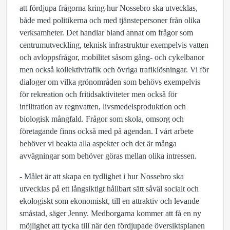
att fördjupa frågorna kring hur Nossebro ska utvecklas,
både med politikerna och med tjänstepersoner från olika
verksamheter. Det handlar bland annat om frågor som
centrumutveckling, teknisk infrastruktur exempelvis vatten
och avloppsfrågor, mobilitet såsom gång- och cykelbanor
men också kollektivtrafik och övriga trafiklösningar. Vi för
dialoger om vilka grönområden som behövs exempelvis
för rekreation och fritidsaktiviteter men också för
infiltration av regnvatten, livsmedelsproduktion och
biologisk mångfald. Frågor som skola, omsorg och
företagande finns också med på agendan. I vårt arbete
behöver vi beakta alla aspekter och det är många
avvägningar som behöver göras mellan olika intressen.
- Målet är att skapa en tydlighet i hur Nossebro ska
utvecklas på ett långsiktigt hållbart sätt såväl socialt och
ekologiskt som ekonomiskt, till en attraktiv och levande
småstad, säger Jenny. Medborgarna kommer att få en ny
möjlighet att tycka till när den fördjupade översiktsplanen