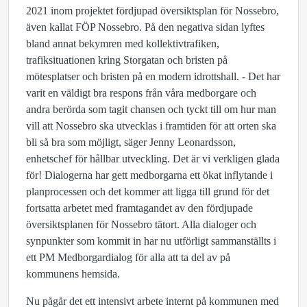
2021 inom projektet fördjupad översiktsplan för Nossebro,
även kallat FÖP Nossebro. På den negativa sidan lyftes
bland annat bekymren med kollektivtrafiken,
trafiksituationen kring Storgatan och bristen på
mötesplatser och bristen på en modern idrottshall. - Det har
varit en väldigt bra respons från våra medborgare och
andra berörda som tagit chansen och tyckt till om hur man
vill att Nossebro ska utvecklas i framtiden för att orten ska
bli så bra som möjligt, säger Jenny Leonardsson,
enhetschef för hållbar utveckling. Det är vi verkligen glada
för! Dialogerna har gett medborgarna ett ökat inflytande i
planprocessen och det kommer att ligga till grund för det
fortsatta arbetet med framtagandet av den fördjupade
översiktsplanen för Nossebro tätort. Alla dialoger och
synpunkter som kommit in har nu utförligt sammanställts i
ett PM Medborgardialog för alla att ta del av på
kommunens hemsida.
Nu pågår det ett intensivt arbete internt på kommunen med