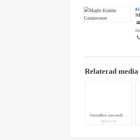
K
M
ma
Relaterad media
GreenBox omvandlar matavfall till näringsrik jordförbättring.
MEDIA USE