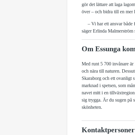
gör det lättare att laga lago
över – och bidra till en mer 
– Vi har ett ansvar både för
säger Erlinda Malmerström 
Om Essunga ko
Med runt 5 700 invånare är E
och nära till naturen. Dessu
Skaraborg och ett ovanligt 
marknad i spetsen, som måna
navet mitt i en tillväxtregio
sig trygga. Är du sugen på 
skönheten.
Kontaktpersoner