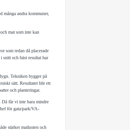
 med många andra kommuner,
t och mat som inte kan
ffror som redan då placerade
snitt och bäst resultat har
r dygn. Tekniken bygger på
skt sätt. Resultatet blir ett
atter och planteringar.
 Då får vi inte bara mindre
 chef för gata/park/VA-
åde stärker matlusten och