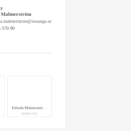
EF
a Malmerström
nda.malmerstrom@essunga.se
-570 90
Erlinda Malmerström som är köksmästare vid Nossebro skola, visar upp kommunens GreenBox.
MEDIA USE