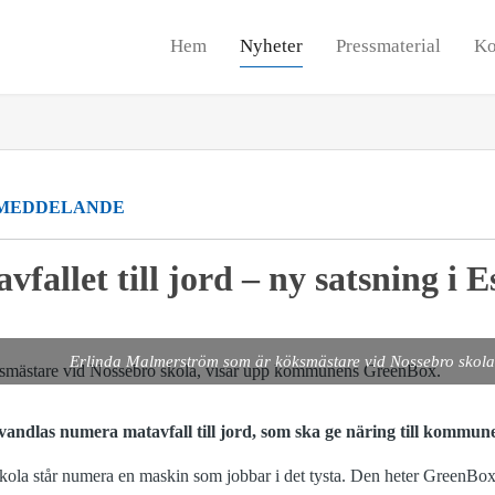
Hem
Nyheter
Pressmaterial
Ko
MEDDELANDE
vfallet till jord – ny satsning i 
Erlinda Malmerström som är köksmästare vid Nossebro skol
vandlas numera matavfall till jord, som ska ge näring till kommune
skola står numera en maskin som jobbar i det tysta. Den heter GreenBox