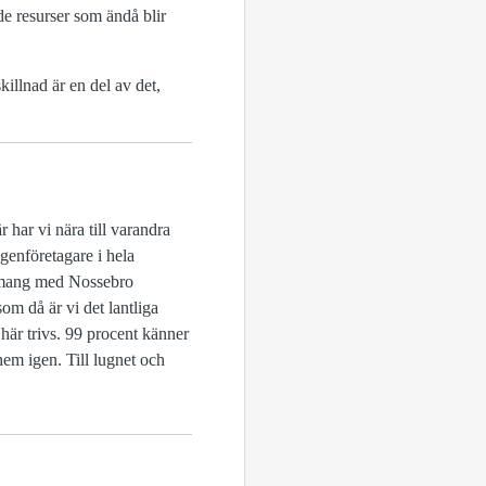
 de resurser som ändå blir
illnad är en del av det,
har vi nära till varandra
egenföretagare i hela
nemang med Nossebro
m då är vi det lantliga
r här trivs. 99 procent känner
em igen. Till lugnet och