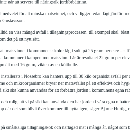
te går att servera till näringsrik jordförbättring.
medvetet för att minska matsvinnet, och vi ligger redan lågt jämfört
in Gustavsson.
id en viss mängd avfall i tillagningsprocessen, till exempel skal, blas
m det på ett nytt sätt.
ar att matsvinnet i kommunens skolor låg i snitt på 25 gram per elev – si
 kommuner i kampen mot matsvinn. I år är resultatet 22 gram per elev i 
pmätt med 16 gram, vikten av en köttbulle.
tallerats i Nossebro kan hantera upp till 30 kilo organiskt avfall pe
 och mikroorganismer bryter ner matavfallet på ett effektivt och hygieni
 sikt ska kunna användas för att förbättra jorden i kommunens egna rab
h roligt att vi på sikt kan använda den här jorden i våra egna rabatter.
lopp där det som blivit över kommer till nytta igen, säger Bjarne Hurtig,
.
å småskaliga tillagningskök och närlagad mat i många år, något som b