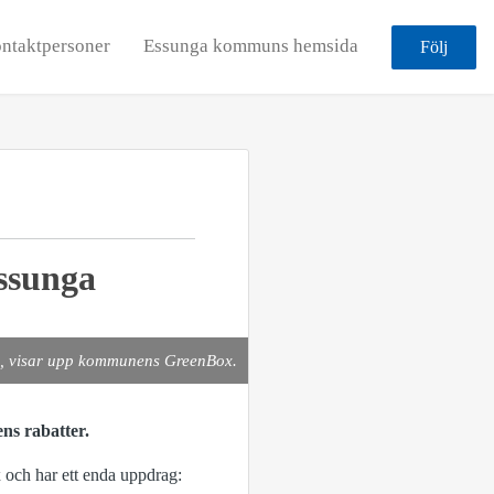
ntaktpersoner
Essunga kommuns hemsida
Följ
Essunga
a, visar upp kommunens GreenBox.
ns rabatter.
 och har ett enda uppdrag: