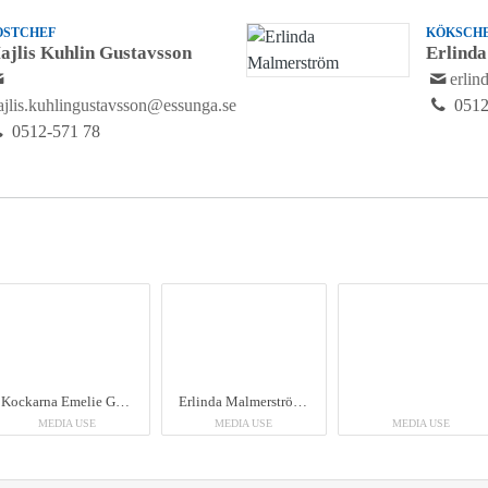
OSTCHEF
KÖKSCH
ajlis Kuhlin Gustavsson
Erlind
erli
jlis.kuhlingustavsson@essunga.se
0512
0512-571 78
Kockarna Emelie Gustavsson, Martina Enström och köksmästare Erlinda Malmerström vid GreenBoxen i köket vid skolmatsalen vid Nossebro skola.
Erlinda Malmerström som är köksmästare vid Nossebro skola, visar upp kommunens GreenBox.
MEDIA USE
MEDIA USE
MEDIA USE