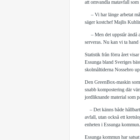
att omvandla matavfall som in
– Vi har länge arbetat mål
säger kostchef Majlis Kuhl
– Men det uppstår ändå allt
serveras. Nu kan vi ta hand o
Statistik från förra året vis
Essunga bland Sveriges bästa
skolmåltiderna Nossebro up
Den GreenBox-maskin som ins
snabb kompostering där värme
jordliknande material som på
– Det känns både hållbart oc
avfall, utan också ett krets
enheten i Essunga kommun
Essunga kommun har satsat p