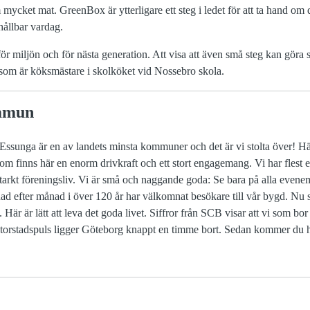
m mycket mat. GreenBox är ytterligare ett steg i ledet för att ta hand om
hållbar vardag.
 miljön och för nästa generation. Att visa att även små steg kan göra sk
som är köksmästare i skolköket vid Nossebro skola.
mmun
ssunga är en av landets minsta kommuner och det är vi stolta över! Här 
tom finns här en enorm drivkraft och ett stort engagemang. Vi har flest 
starkt föreningsliv. Vi är små och naggande goda: Se bara på alla eve
d efter månad i över 120 år har välkomnat besökare till vår bygd. Nu so
n. Här är lätt att leva det goda livet. Siffror från SCB visar att vi som bo
storstadspuls ligger Göteborg knappt en timme bort. Sedan kommer du h