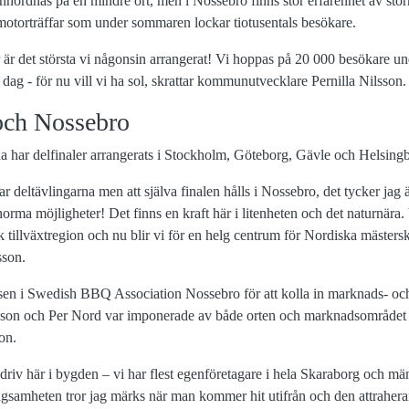
ordnas på en mindre ort, men i Nossebro finns stor erfarenhet av stör
motorträffar som under sommaren lockar tiotusentals besökare.
är det största vi någonsin arrangerat! Vi hoppas på 20 000 besökare und
dag - för nu vill vi ha sol, skrattar kommunutvecklare Pernilla Nilsson.
 och Nossebro
arna har delfinaler arrangerats i Stockholm, Göteborg, Gävle och Helsing
 deltävlingarna men att själva finalen hålls i Nossebro, det tycker jag ä
rma möjligheter! Det finns en kraft här i litenheten och det naturnära. 
rk tillväxtregion och nu blir vi för en helg centrum för Nordiska mäster
sson.
relsen i Swedish BBQ Association Nossebro för att kolla in marknads- 
son och Per Nord var imponerade av både orten och marknadsområdet 
son.
riv här i bygden – vi har flest egenföretagare i hela Skaraborg och m
tagsamheten tror jag märks när man kommer hit utifrån och den attrahera