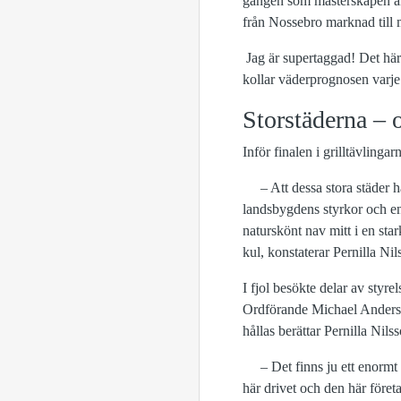
gången som mästerskapen ann
från Nossebro marknad till 
Jag är supertaggad! Det här 
kollar väderprognosen varje 
Storstäderna –
Inför finalen i grilltävling
– Att dessa stora städer har
landsbygdens styrkor och eno
naturskönt nav mitt i en sta
kul, konstaterar Pernilla Nil
I fjol besökte delar av sty
Ordförande Michael Anders
hållas berättar Pernilla Nils
– Det finns ju ett enormt d
här drivet och den här före