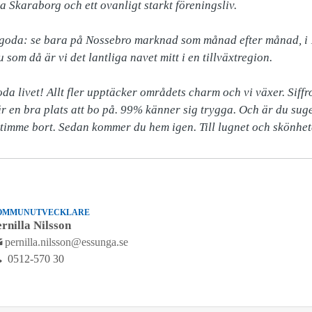
a Skaraborg och ett ovanligt starkt föreningsliv.

goda: se bara på Nossebro marknad som månad efter månad, i 1
 som då är vi det lantliga navet mitt i en tillväxtregion.

oda livet! Allt fler upptäcker områdets charm och vi växer. Siffro
 är en bra plats att bo på. 99% känner sig trygga. Och är du sug
OMMUNUTVECKLARE
rnilla Nilsson
pernilla.nilsson@essunga.se
0512-570 30