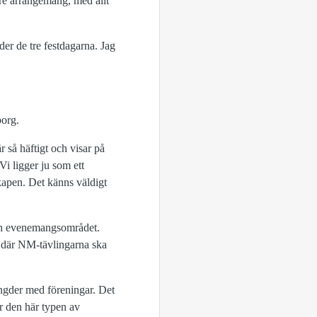
re arrangemang, med allt
er de tre festdagarna. Jag
borg.
r så häftigt och visar på
Vi ligger ju som ett
skapen. Det känns väldigt
och evenemangsområdet.
där NM-tävlingarna ska
ängder med föreningar. Det
r den här typen av