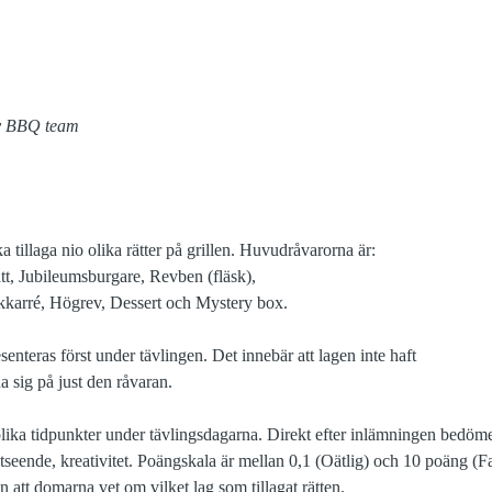
zy BBQ team
a tillaga nio olika rätter på grillen. Huvudråvarorna är:
tt, Jubileumsburgare, Revben (fläsk),
kkarré, Högrev, Dessert och Mystery box.
senteras först under tävlingen. Det innebär att lagen inte haft
a sig på just den råvaran.
olika tidpunkter under tävlingsdagarna. Direkt efter inlämningen bedöme
seende, kreativitet. Poängskala är mellan 0,1 (Oätlig) och 10 poäng (Fa
tan att domarna vet om vilket lag som tillagat rätten.