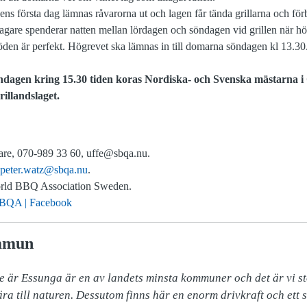
ns första dag lämnas råvarorna ut och lagen får tända grillarna och förb
tagare spenderar natten mellan lördagen och söndagen vid grillen när högr
öden är perfekt. Högrevet ska lämnas in till domarna söndagen kl 13.30
ndagen kring 15.30 tiden koras Nordiska- och Svenska mästarna i
llandslaget.
dare, 070-989 33 60, uffe@sbqa.nu.
peter.watz@sbqa.nu
.
orld BBQ Association Sweden.
 SBQA | Facebook
mmun
 är Essunga är en av landets minsta kommuner och det är vi sto
ra till naturen. Dessutom finns här en enorm drivkraft och ett 