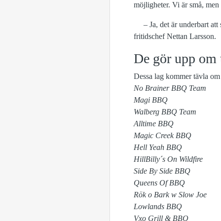
möjligheter. Vi är små, men 
– Ja, det är underbart att s
fritidschef Nettan Larsson.
De gör upp om t
Dessa lag kommer tävla om 
No Brainer BBQ Team
Magi BBQ
Walberg BBQ Team
Alltime BBQ
Magic Creek BBQ
Hell Yeah BBQ
HillBilly´s On Wildfire
Side By Side BBQ
Queens Of BBQ
Rök o Bark w Slow Joe
Lowlands BBQ
Vxo Grill & BBQ