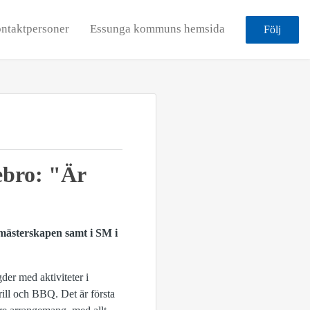
ntaktpersoner
Essunga kommuns hemsida
Följ
ebro: "Är
 mästerskapen samt i SM i
er med aktiviteter i
ill och BBQ. Det är första