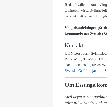
Redan kvällen innan tävlinge
tävlingen. Vissa tävlingsdel
övervaka att värmen från gl
Vid prisutdelningen på sö
kommande års Svenska Gri
Kontakt:
Ulf Nietosvuori, tävlingsle
Peter Watz, 070-840 31 91,
Tävlingen arrangeras av W
Svenska Grillfrämjandet -
Om Essunga ko
Med drygt 5 700 invånare
nära till varandra och nä